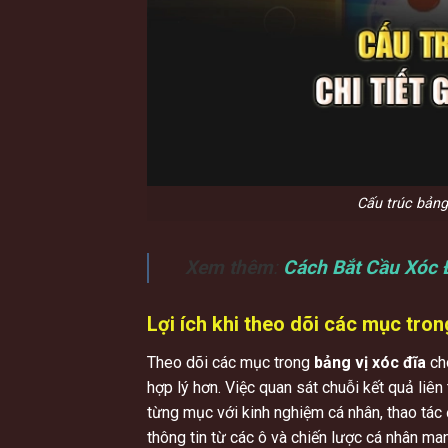
Cấu trúc bảng 
Xem thêm
:
Cách Bắt Cầu Xóc 
Lợi ích khi theo dõi các mục tron
Theo dõi các mục trong
bảng vị xóc đĩa
cho
hợp lý hơn. Việc quan sát chuỗi kết quả liên
từng mục với kinh nghiệm cá nhân, thao tác
thông tin từ các ô và chiến lược cá nhân ma