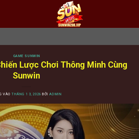
GAME SUNWIN
Chiến Lược Chơi Thông Minh Cùng
Sunwin
G VÀO
THÁNG 1 3, 2026
BỞI
ADMIN