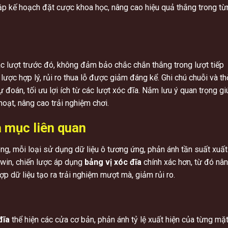
lập kế hoạch đặt cược khoa học, nâng cao hiệu quả thắng trong từ
c lượt trước đó, không đảm bảo chắc chắn thắng trong lượt tiếp
 lược hợp lý, rủi ro thua lỗ được giảm đáng kể. Ghi chú chuỗi và th
đoán, tối ưu lợi ích từ các lượt xóc đĩa. Nắm lưu ý quan trọng gi
hoạt, nâng cao trải nghiệm chơi.
 mục liên quan
g, mỗi loại sử dụng dữ liệu ô tương ứng, phản ánh tần suất xuất
win, chiến lược áp dụng
bảng vị xóc đĩa
chính xác hơn, từ đó nâ
p dữ liệu tạo ra trải nghiệm mượt mà, giảm rủi ro.
đĩa
thể hiện các cửa cơ bản, phản ánh tỷ lệ xuất hiện của từng mặ