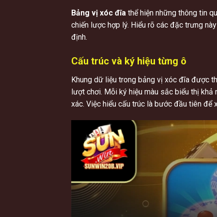
Bảng vị xóc đĩa
thể hiện những thông tin q
chiến lược hợp lý. Hiểu rõ các đặc trưng nà
định.
Cấu trúc và ký hiệu từng ô
Khung dữ liệu trong bảng vị xóc đĩa được th
lượt chơi. Mỗi ký hiệu màu sắc biểu thị khả
xác. Việc hiểu cấu trúc là bước đầu tiên để 