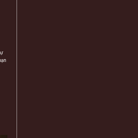
dự
hạn