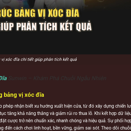
vị xóc đĩa chi tiết giúp phân tích kết quả
Đĩa
Sunwin – Khám Phá Chuỗi Ngẫu Nhiên
g bảng vị xóc đĩa
 phép nhận biết xu hướng xuất hiện cửa, từ đó xây dựng chiến l
 tục tăng khả năng thắng và giảm rủi ro thua lỗ. Khi kết hợp dữ liệ
 đặt cược trở nên chuẩn xác, nhanh chóng và hiệu quả. Sự phối hợ
ng đến cách chơi linh hoạt, bền vững, giảm sai sót. Theo dõi chuỗi