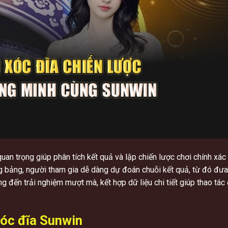
an trọng giúp phân tích kết quả và lập chiến lược chơi chính xác
g bảng, người tham gia dễ dàng dự đoán chuỗi kết quả, từ đó đưa
g đến trải nghiệm mượt mà, kết hợp dữ liệu chi tiết giúp thao tác
xóc đĩa Sunwin