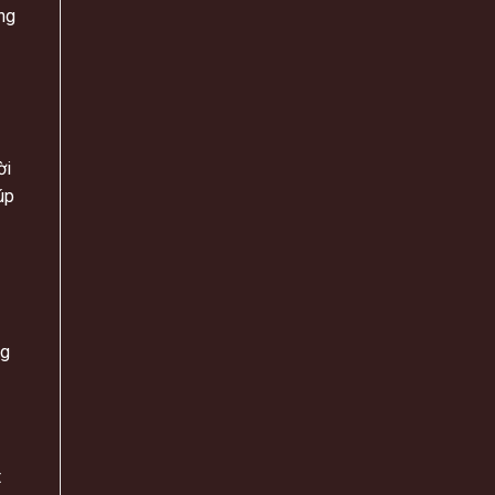
ng
ời
úp
ng
t