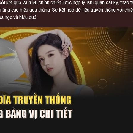
uỗi kết quả và điều chỉnh chiến lược hợp lý. Khi quan sát kỹ, thao t
à nâng cao hiệu quả thắng. Sự kết hợp dữ liệu truyền thống với chi
oa học và hiệu quả.