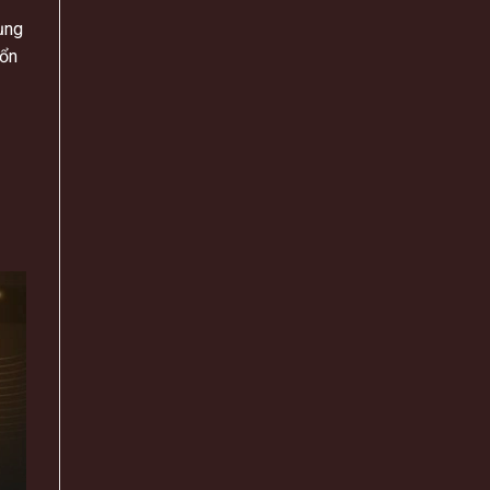
dụng
 ổn