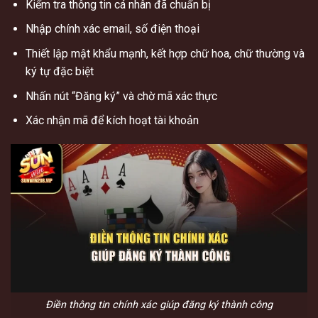
Kiểm tra thông tin cá nhân đã chuẩn bị
Nhập chính xác email, số điện thoại
Thiết lập mật khẩu mạnh, kết hợp chữ hoa, chữ thường và
ký tự đặc biệt
Nhấn nút “Đăng ký” và chờ mã xác thực
Xác nhận mã để kích hoạt tài khoản
Điền thông tin chính xác giúp đăng ký thành công