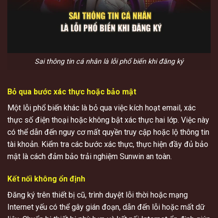
Sai thông tin cá nhân là lỗi phổ biến khi đăng ký
Bỏ qua bước xác thực hoặc bảo mật
Một lỗi phổ biến khác là bỏ qua việc kích hoạt email, xác
thực số điện thoại hoặc không bật xác thực hai lớp. Việc này
có thể dẫn đến nguy cơ mất quyền truy cập hoặc lộ thông tin
tài khoản. Kiểm tra các bước xác thực, thực hiện đầy đủ bảo
mật là cách đảm bảo trải nghiệm Sunwin an toàn.
Kết nối không ổn định
Đăng ký trên thiết bị cũ, trình duyệt lỗi thời hoặc mạng
Internet yếu có thể gây gián đoạn, dẫn đến lỗi hoặc mất dữ