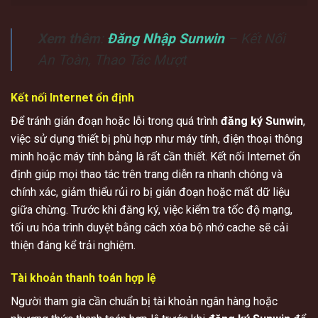
Xem thêm
:
Đăng Nhập Sunwin
– Kết Nối
An Toàn, Thao Tác Mượt
Kết nối Internet ổn định
Để tránh gián đoạn hoặc lỗi trong quá trình
đăng ký Sunwin
,
việc sử dụng thiết bị phù hợp như máy tính, điện thoại thông
minh hoặc máy tính bảng là rất cần thiết. Kết nối Internet ổn
định giúp mọi thao tác trên trang diễn ra nhanh chóng và
chính xác, giảm thiểu rủi ro bị gián đoạn hoặc mất dữ liệu
giữa chừng. Trước khi đăng ký, việc kiểm tra tốc độ mạng,
tối ưu hóa trình duyệt bằng cách xóa bộ nhớ cache sẽ cải
thiện đáng kể trải nghiệm.
Tài khoản thanh toán hợp lệ
Người tham gia cần chuẩn bị tài khoản ngân hàng hoặc