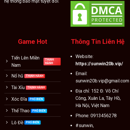
hệ thống bảo mật tuyệt đối.
Game Hot
Thông Tin Liên Hệ
Website:
Tiến Lên Miền
https://sunwin20b.vip/
Nam
Email:
Nổ hũ
sunwin20b.vip@gmail.com
Tài Xỉu
Địa chỉ: 152 Đ. Võ Chí
Công, Xuân La, Tây Hồ,
Xóc Đĩa
Hà Nội, Việt Nam
Thể Thao
Phone: 0913456278
Lô Đề
#sunwin,