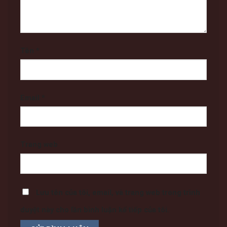
Tên
*
Email
*
Trang web
Lưu tên của tôi, email, và trang web trong trình
duyệt này cho lần bình luận kế tiếp của tôi.